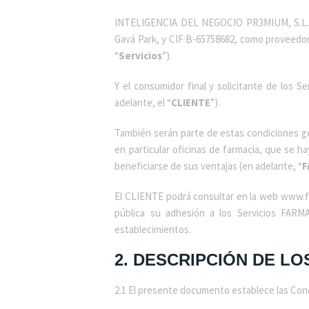
INTELIGENCIA DEL NEGOCIO PR3MIUM, S.L.,
Gavá Park, y CIF B-65758682, como proveedor 
“
Servicios
”).
Y el consumidor final y solicitante de los
adelante, el “
CLIENTE
”).
También serán parte de estas condiciones gen
en particular oficinas de farmacia, que se 
beneficiarse de sus ventajas (en adelante, “
F
El CLIENTE podrá consultar en la web www
pública su adhesión a los Servicios FARM
establecimientos.
2. DESCRIPCIÓN DE L
2.1 El presente documento establece las Condi