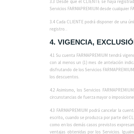
3.3 Desde que el CLIENTE se haya registrad
Servicios FARMAPREMIUM desde cualquier F
3.4 Cada CLIENTE podrá disponer de una ún
registro. .
4. VIGENCIA, EXCLUS
4.1 Su cuenta FARMAPREMIUM tendrá vigencia
con al menos un (1) mes de antelación indic
disfrutando de los Servicios FARMAPREMIUM. U
los descuentos.
4.2 Asimismo, los Servicios FARMAPREMIUM q
circunstancias de fuerza mayor o imposicione
4.3 FARMAPREMIUM podrá cancelar la cuent
escrito, cuando se produzca por parte del C
como en los demás casos previstos expresame
ventajas obtenidas por los Servicios. Ig