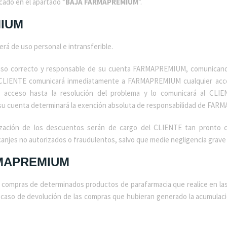
ado en el apartado “
BAJA FARMAPREMIUM
”.
IUM
á de uso personal e intransferible.
 uso correcto y responsable de su cuenta FARMAPREMIUM, comunican
El CLIENTE comunicará inmediatamente a FARMAPREMIUM cualquier acc
acceso hasta la resolución del problema y lo comunicará al CLIEN
su cuenta determinará la exención absoluta de responsabilidad de FA
ilización de los descuentos serán de cargo del CLIENTE tan pronto 
jes no autorizados o fraudulentos, salvo que medie negligencia grave 
RMAPREMIUM
s compras de determinados productos de parafarmacia que realice en l
so de devolución de las compras que hubieran generado la acumulaci