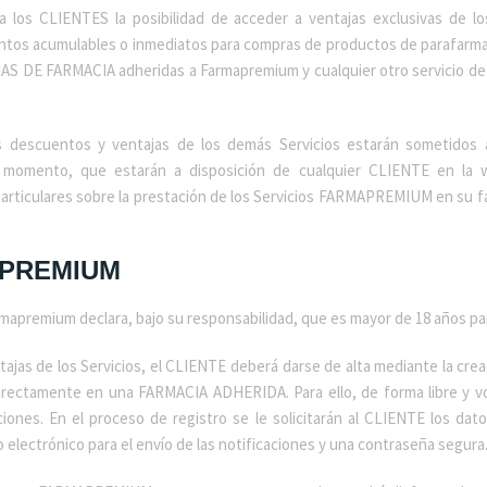
 los CLIENTES la posibilidad de acceder a ventajas exclusivas de l
s acumulables o inmediatos para compras de productos de parafarmacia,
NAS DE FARMACIA adheridas a Farmapremium y cualquier otro servicio de
s descuentos y ventajas de los demás Servicios estarán sometidos a
momento, que estarán a disposición de cualquier CLIENTE en la
ticulares sobre la prestación de los Servicios FARMAPREMIUM en su far
APREMIUM
 Farmapremium declara, bajo su responsabilidad, que es mayor de 18 año
entajas de los Servicios, el CLIENTE deberá darse de alta mediante la 
rectamente en una FARMACIA ADHERIDA. Para ello, de forma libre y vol
ones. En el proceso de registro se le solicitarán al CLIENTE los dato
o electrónico para el envío de las notificaciones y una contraseña segura