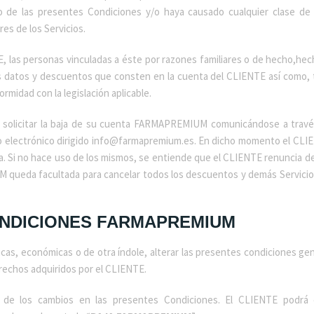
vio de las presentes Condiciones y/o haya causado cualquier clase d
s de los Servicios.
E, las personas vinculadas a éste por razones familiares o de hecho,hec
s datos y descuentos que consten en la cuenta del CLIENTE así como, 
rmidad con la legislación aplicable.
o solicitar la baja de su cuenta FARMAPREMIUM comunicándose a trav
electrónico dirigido info@farmapremium.es. En dicho momento el CLI
Si no hace uso de los mismos, se entiende que el CLIENTE renuncia desd
 queda facultada para cancelar todos los descuentos y demás Servicios
CONDICIONES FARMAPREMIUM
s, económicas o de otra índole, alterar las presentes condiciones gene
echos adquiridos por el CLIENTE.
de los cambios en las presentes Condiciones. El CLIENTE podrá 