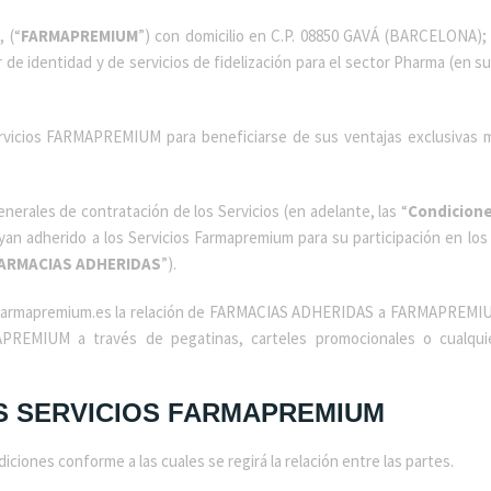
 (“
FARMAPREMIUM
”) con domicilio en C.P. 08850 GAVÁ (BARCELONA); 
de identidad y de servicios de fidelización para el sector Pharma (en s
 Servicios FARMAPREMIUM para beneficiarse de sus ventajas exclusiv
erales de contratación de los Servicios (en adelante, las “
Condicion
hayan adherido a los Servicios Farmapremium para su participación en l
ARMACIAS ADHERIDAS
”).
.farmapremium.es la relación de FARMACIAS ADHERIDAS a FARMAPREM
APREMIUM a través de pegatinas, carteles promocionales o cualquie
OS SERVICIOS FARMAPREMIUM
ciones conforme a las cuales se regirá la relación entre las partes.