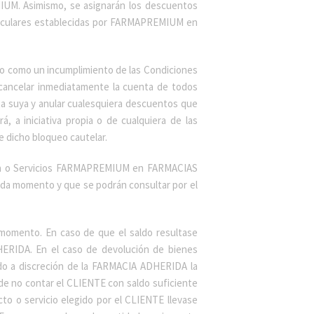
UM. Asimismo, se asignarán los descuentos
rticulares establecidas por FARMAPREMIUM en
do como un incumplimiento de las Condiciones
cancelar inmediatamente la cuenta de todos
ta suya y anular cualesquiera descuentos que
a iniciativa propia o de cualquiera de las
e dicho bloqueo cautelar.
cia o Servicios FARMAPREMIUM en FARMACIAS
da momento y que se podrán consultar por el
momento. En caso de que el saldo resultase
HERIDA. En el caso de devolución de bienes
do a discreción de la FARMACIA ADHERIDA la
de no contar el CLIENTE con saldo suficiente
to o servicio elegido por el CLIENTE llevase