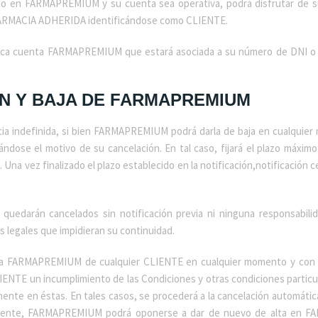
o en FARMAPREMIUM y su cuenta sea operativa, podrá disfrutar de su
ARMACIA ADHERIDA identificándose como CLIENTE.
ica cuenta FARMAPREMIUM que estará asociada a su número de DNI o eq
IÓN Y BAJA DE FARMAPREMIUM
 indefinida, si bien FARMAPREMIUM podrá darla de baja en cualquier 
ándose el motivo de su cancelación. En tal caso, fijará el plazo máxim
na vez finalizado el plazo establecido en la notificación,notificación 
uedarán cancelados sin notificación previa ni ninguna responsabili
s legales que impidieran su continuidad.
a FARMAPREMIUM de cualquier CLIENTE en cualquier momento y con ef
LIENTE un incumplimiento de las Condiciones y otras condiciones partic
nte en éstas. En tales casos, se procederá a la cancelación automátic
ualmente, FARMAPREMIUM podrá oponerse a dar de nuevo de alta en 