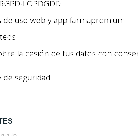
os RGPD-LOPDGDD
s de uso web y app farmapremium
rteos
obre la cesión de tus datos con consen
 de seguridad
TES
generales: