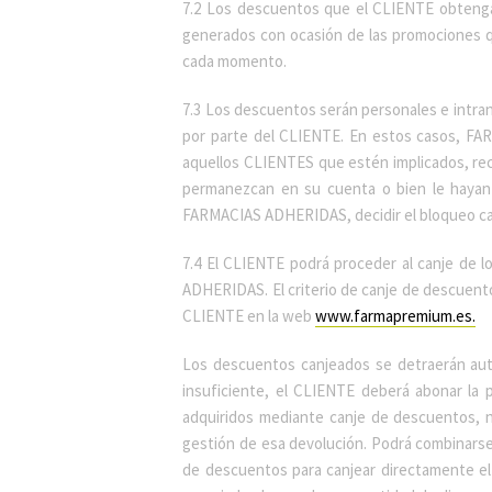
7.2 Los descuentos que el CLIENTE obteng
generados con ocasión de las promociones q
cada momento.
7.3 Los descuentos serán personales e intra
por parte del CLIENTE. En estos casos, FA
aquellos CLIENTES que estén implicados, rec
permanezcan en su cuenta o bien le hayan 
FARMACIAS ADHERIDAS, decidir el bloqueo caut
7.4 El CLIENTE podrá proceder al canje d
ADHERIDAS. El criterio de canje de descuen
CLIENTE en la web
www.farmapremium.es.
Los descuentos canjeados se detraerán aut
insuficiente, el CLIENTE deberá abonar la
adquiridos mediante canje de descuentos, 
gestión de esa devolución. Podrá combinarse 
de descuentos para canjear directamente el 