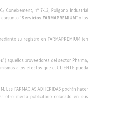
C/ Coneixement, nº 7-13, Polígono Industrial
u conjunto “
Servicios FARMAPREMIUM
” o los
as mediante su registro en FARMAPREMIUM (en
es
”) aquellos proveedores del sector Pharma,
os mismos a los efectos que el CLIENTE pueda
IUM. Las FARMACIAS ADHERIDAS podrán hacer
r otro medio publicitario colocado en sus