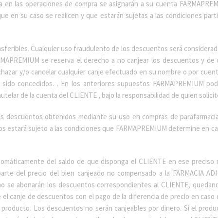
a en las operaciones de compra se asignarán a su cuenta FARMAPREMI
ue en su caso se realicen y que estarán sujetas a las condiciones pa
nsferibles. Cualquier uso fraudulento de los descuentos será considera
RMAPREMIUM se reserva el derecho a no canjear los descuentos y de 
hazar y/o cancelar cualquier canje efectuado en su nombre o por cuen
sido concedidos. . En los anteriores supuestos FARMAPREMIUM podrá, 
elar de la cuenta del CLIENTE , bajo la responsabilidad de quien solicit
e los descuentos obtenidos mediante su uso en compras de parafarma
tos estará sujeto a las condiciones que FARMAPREMIUM determine en ca
omáticamente del saldo de que disponga el CLIENTE en ese preciso 
 parte del precio del bien canjeado no compensado a la FARMACIA AD
no se abonarán los descuentos correspondientes al CLIENTE, quedan
el canje de descuentos con el pago de la diferencia de precio en caso 
producto. Los descuentos no serán canjeables por dinero. Si el produc