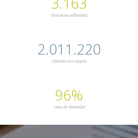
3.163
farmacias adheridas
2.011.220
clientes con tarjeta
96%
ratio de fidelidad