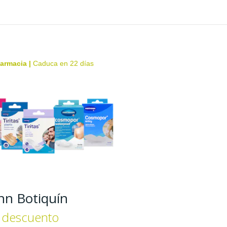
farmacia
|
Caduca en 22 días
n Botiquín
 descuento