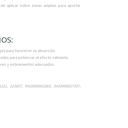
 de aplicar sobre zonas amplias para aportar
OS:
impia para favorecer su absorción.
adas para potenciar el efecto calmante.
uaves y estiramientos adecuados.
221, 223657, 5420008561863, 5420008527357,