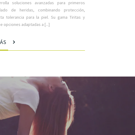
rrolla soluciones avanzadas para primeros
idado de heridas, combinando protección,
a tolerancia para la piel. Su gama Tiritas y
 opciones adaptadas a [...]
MÁS