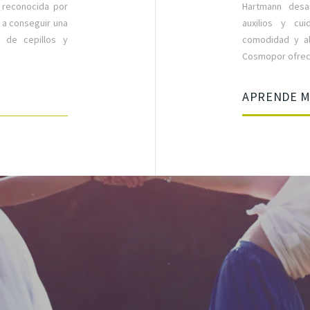
 reconocida por
Hartmann desa
 a conseguir una
auxilios y cu
 de cepillos y
comodidad y alt
Cosmopor ofrece
APRENDE 