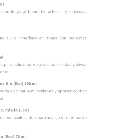
dos
ntribuye al bienestar articular y muscular,
M
na alivio inmediato en zonas con molestias
ml
o para aplicar sobre áreas localizadas y aliviar
ento.
os Bio (Eco) 100 ml
yuda a calmar la musculatura y aportar confort
al.
75 ml Bio (Eco)
tes esenciales, ideal para masaje directo sobre
o (Eco) 75 ml