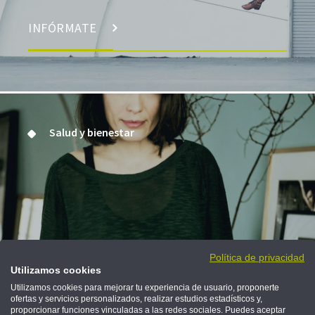
INFÓRMATE
Salud y bienestar
En tu piel
Política de privacidad
Utilizamos cookies
Utilizamos cookies para mejorar tu experiencia de usuario, proponerte
La primera regla de la menopausia es que no
ofertas y servicios personalizados, realizar estudios estadísticos y,
hay reglas.
proporcionar funciones vinculadas a las redes sociales. Puedes aceptar